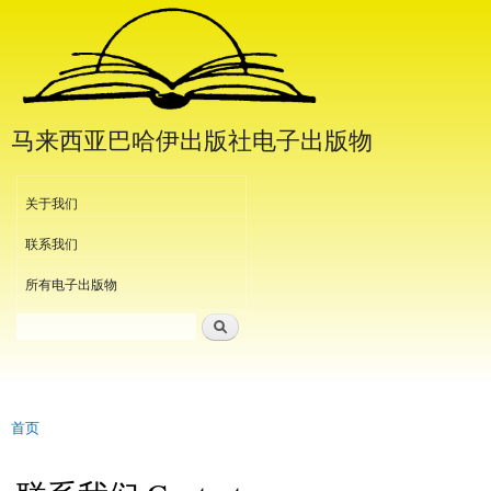
跳
转
到
主
要
马来西亚巴哈伊出版社电子出版物
内
容
Header Menu
关于我们
联系我们
所有电子出版物
搜索
搜索表单
首页
当前位置