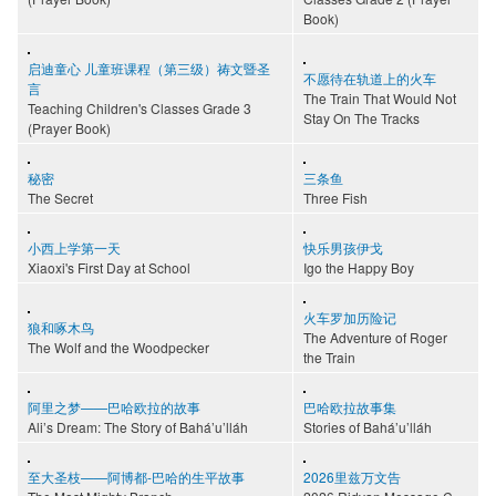
Book)
启迪童心 儿童班课程（第三级）祷文暨圣
不愿待在轨道上的火车
言
The Train That Would Not
Teaching Children's Classes Grade 3
Stay On The Tracks
(Prayer Book)
秘密
三条鱼
The Secret
Three Fish
小西上学第一天
快乐男孩伊戈
Xiaoxi's First Day at School
Igo the Happy Boy
火车罗加历险记
狼和啄木鸟
The Adventure of Roger
The Wolf and the Woodpecker
the Train
阿里之梦——巴哈欧拉的故事
巴哈欧拉故事集
Ali’s Dream: The Story of Bahá’u’lláh
Stories of Bahá’u’lláh
至大圣枝——阿博都-巴哈的生平故事
2026里兹万文告