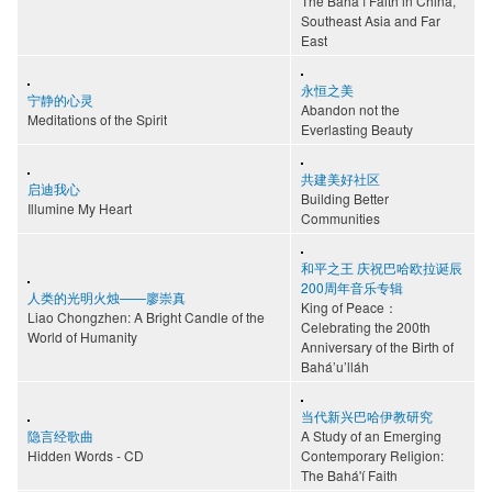
The Bahá’í Faith in China,
Southeast Asia and Far
East
永恒之美
宁静的心灵
Abandon not the
Meditations of the Spirit
Everlasting Beauty
共建美好社区
启迪我心
Building Better
Illumine My Heart
Communities
和平之王 庆祝巴哈欧拉诞辰
200周年音乐专辑
人类的光明火烛——廖崇真
King of Peace：
Liao Chongzhen: A Bright Candle of the
Celebrating the 200th
World of Humanity
Anniversary of the Birth of
Bahá’u’lláh
当代新兴巴哈伊教研究
隐言经歌曲
A Study of an Emerging
Hidden Words - CD
Contemporary Religion:
The Bahá'í Faith