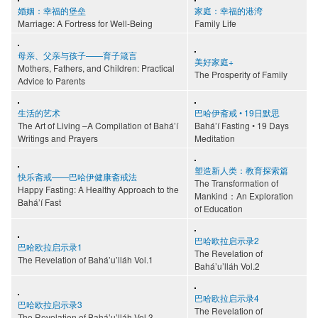
婚姻：幸福的堡垒
家庭：幸福的港湾
Marriage: A Fortress for Well-Being
Family Life
母亲、父亲与孩子——育子箴言
美好家庭+
Mothers, Fathers, and Children: Practical
The Prosperity of Family
Advice to Parents
生活的艺术
巴哈伊斋戒 • 19日默思
The Art of Living –A Compilation of Bahá’í
Bahá’í Fasting • 19 Days
Writings and Prayers
Meditation
塑造新人类：教育探索篇
快乐斋戒——巴哈伊健康斋戒法
The Transformation of
Happy Fasting: A Healthy Approach to the
Mankind：An Exploration
Bahá’í Fast
of Education
巴哈欧拉启示录2
巴哈欧拉启示录1
The Revelation of
The Revelation of Bahá’u’lláh Vol.1
Bahá’u’lláh Vol.2
巴哈欧拉启示录4
巴哈欧拉启示录3
The Revelation of
The Revelation of Bahá’u’lláh Vol.3