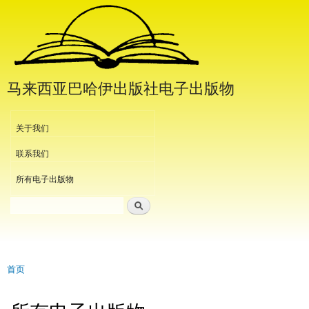
跳
转
到
主
要
马来西亚巴哈伊出版社电子出版物
内
容
Header Menu
关于我们
联系我们
所有电子出版物
搜索
搜索表单
首页
当前位置