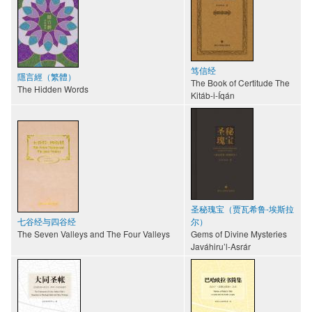
笃信经
隱言經（繁體）
The Book of Certitude The
The Hidden Words
Kitáb-i-Íqán
圣秘瑰宝（贾瓦希鲁-埃斯拉
七谷经与四谷经
尔）
The Seven Valleys and The Four Valleys
Gems of Divine Mysteries
Javáhiru’l-Asrár