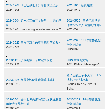
20241208 《巴哈伊世界》卷冊恢復出版
20241016 新灵曦堂
20241208
20241016
20240904 拥抱相互依存：转型中世界的基
20240526 - 巴哈伊对世界
础
冲突及相关人道危机的回应
20240904 Embracing Interdependence C
20240526
20240320 181年诺鲁孜致
20240525 巴布亚新几内亚灵曦堂落成典礼
伊朗追随者
20240525
20240320
20231128 形成期第一个世纪的反思
2024里兹万文告
20231128
2024 Ridvan Message C
盒子里的上帝不见了：听阿
20230325 刚果金沙萨灵曦堂落成典礼
博都-巴哈讲故事
20230325
Stories Told by ‘Abdu’l-
Bahá
20200901 当今世界失序与混乱之状况及巴
20220321 179年诺鲁孜致
哈伊应有品行汇编
伊朗追随者
20200901
20220321