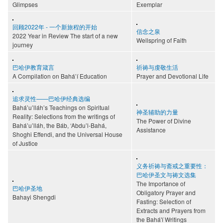
Glimpses
Exemplar
回顾2022年 - 一个新旅程的开始
信念之泉
2022 Year in Review The start of a new
Wellspring of Faith
journey
巴哈伊教育箴言
祈祷与虔敬生活
A Compilation on Bahá’í Education
Prayer and Devotional Life
追求灵性——巴哈伊经典选编
Bahá’u’lláh’s Teachings on Spiritual
神圣辅助的力量
Reality: Selections from the writings of
The Power of Divine
Bahá’u’lláh, the Báb, ‘Abdu’l-Bahá,
Assistance
Shoghi Effendi, and the Universal House
of Justice
义务祈祷与斋戒之重要性：
巴哈伊圣文与祷文选集
The Importance of
巴哈伊圣地
Obligatory Prayer and
Bahayi Shengdi
Fasting: Selection of
Extracts and Prayers from
the Bahá'í Writings