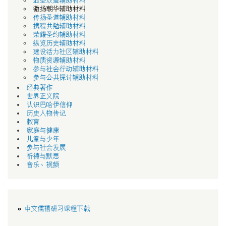
显圣双璧辅助材料
激扬朝华辅助材料
传扬圣道辅助材料
携程共勉辅助材料
荣耀圣约辅助材料
纵览历史辅助材料
建设活力社区辅助材料
物质资源辅助材料
参与社会行动辅助材料
参与公共探讨辅助材料
经典著作
世界正义院
认识巴哈伊信仰
历史人物传记
教育
家庭与健康
儿童与少年
参与社会发展
祈祷与默思
音乐、视频
中文儒禧研习课程下载