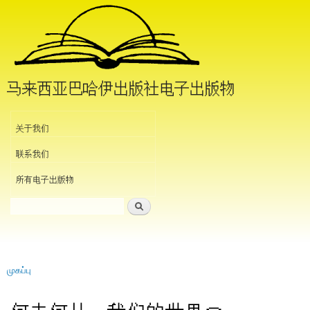
Skip to
main
content
马来西亚巴哈伊出版社电子出版物
Header Menu
关于我们
联系我们
所有电子出版物
தேடல்
தேடல் படிவம்
முகப்பு
நீங்கள் இங்கே