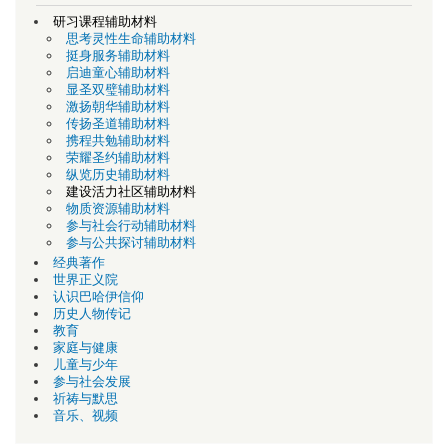
研习课程辅助材料
思考灵性生命辅助材料
挺身服务辅助材料
启迪童心辅助材料
显圣双璧辅助材料
激扬朝华辅助材料
传扬圣道辅助材料
携程共勉辅助材料
荣耀圣约辅助材料
纵览历史辅助材料
建设活力社区辅助材料
物质资源辅助材料
参与社会行动辅助材料
参与公共探讨辅助材料
经典著作
世界正义院
认识巴哈伊信仰
历史人物传记
教育
家庭与健康
儿童与少年
参与社会发展
祈祷与默思
音乐、视频